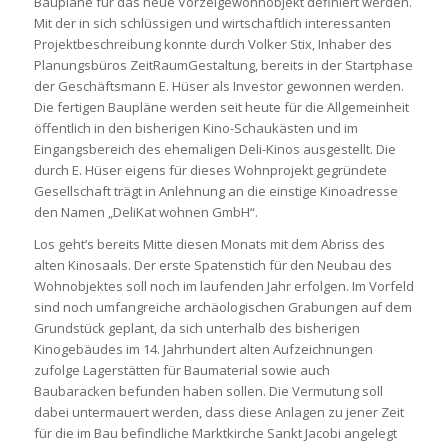
Baupläne für das neue Vorzeigewohnobjekt definiert werden.
Mit der in sich schlüssigen und wirtschaftlich interessanten
Projektbeschreibung konnte durch Volker Stix, Inhaber des
Planungsbüros ZeitRaumGestaltung, bereits in der Startphase
der Geschäftsmann E. Hüser als Investor gewonnen werden.
Die fertigen Baupläne werden seit heute für die Allgemeinheit
öffentlich in den bisherigen Kino-Schaukästen und im
Eingangsbereich des ehemaligen Deli-Kinos ausgestellt. Die
durch E. Hüser eigens für dieses Wohnprojekt gegründete
Gesellschaft trägt in Anlehnung an die einstige Kinoadresse
den Namen „DeliKat wohnen GmbH“.
Los geht’s bereits Mitte diesen Monats mit dem Abriss des
alten Kinosaals. Der erste Spatenstich für den Neubau des
Wohnobjektes soll noch im laufenden Jahr erfolgen. Im Vorfeld
sind noch umfangreiche archäologischen Grabungen auf dem
Grundstück geplant, da sich unterhalb des bisherigen
Kinogebäudes im 14. Jahrhundert alten Aufzeichnungen
zufolge Lagerstätten für Baumaterial sowie auch
Baubaracken befunden haben sollen. Die Vermutung soll
dabei untermauert werden, dass diese Anlagen zu jener Zeit
für die im Bau befindliche Marktkirche Sankt Jacobi angelegt