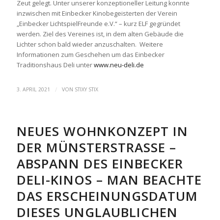
Zeut gelegt. Unter unserer konzeptioneller Leitung konnte
inzwischen mit Einbecker Kinobegeisterten der Verein
„Einbecker LichtspielFreunde e.V.“ – kurz ELF gegründet
werden. Ziel des Vereines ist, in dem alten Gebäude die
Lichter schon bald wieder anzuschalten. Weitere
Informationen zum Geschehen um das Einbecker
Traditionshaus Deli unter
www.neu-deli.de
/
3. APRIL 2021
VON
STIXY STIX
NEUES WOHNKONZEPT IN
DER MÜNSTERSTRASSE – A
BSPANN DES EINBECKER D
ELI-KINOS – MAN BEACHTE D
AS ERSCHEINUNGSDATUM D
IESES UNGLAUBLICHEN B