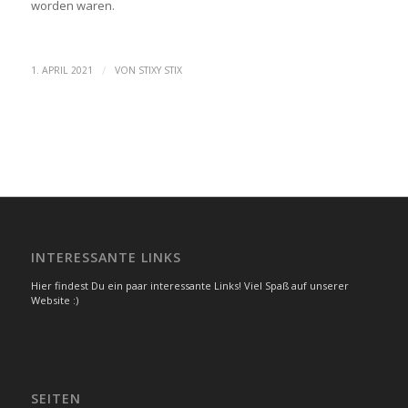
worden waren.
/
1. APRIL 2021
VON
STIXY STIX
INTERESSANTE LINKS
Hier findest Du ein paar interessante Links! Viel Spaß auf unserer
Website :)
SEITEN